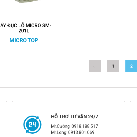
ÁY ĐỤC LỖ MICRO SM-
201L
MICRO TOP
←
1
2
HỖ TRỢ TƯ VẤN 24/7
Mr.Cường: 0918.188.517
Mr.Long: 0913.801.069