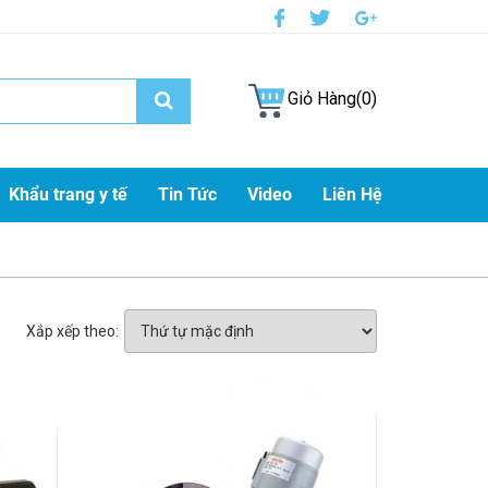
Giỏ Hàng(0)
Khẩu trang y tế
Tin Tức
Video
Liên Hệ
Xắp xếp theo: