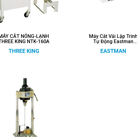
MÁY CẮT NÓNG-LẠNH
Máy Cắt Vải Lập Trìn
THREE KING NTK-160A
Tự Động Eastman
Raptor 75x
THREE KING
EASTMAN