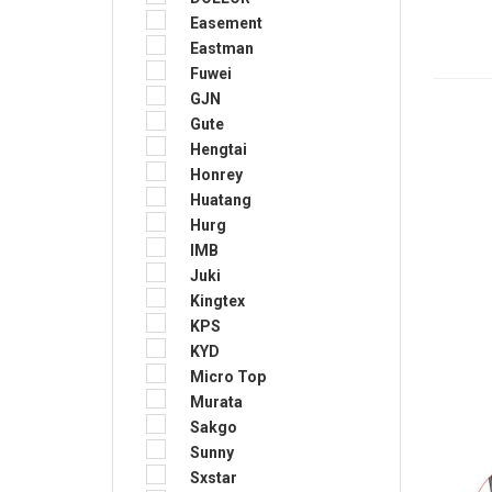
Easement
Eastman
Fuwei
GJN
Gute
Hengtai
Honrey
Huatang
Hurg
IMB
Juki
Kingtex
KPS
KYD
Micro Top
Murata
Sakgo
Sunny
Sxstar