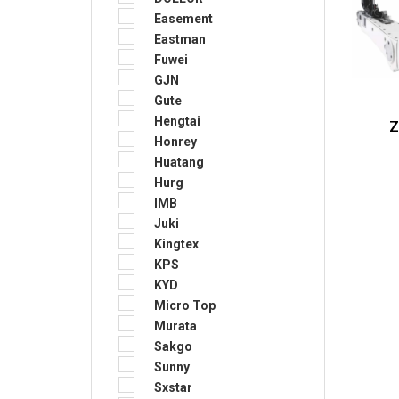
Easement
Eastman
Fuwei
GJN
Gute
Hengtai
Z
Honrey
Huatang
Hurg
IMB
Juki
Kingtex
KPS
KYD
Micro Top
Murata
Sakgo
Sunny
Sxstar