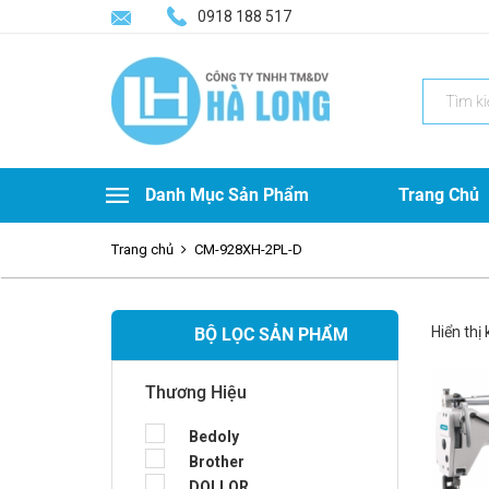
0918 188 517
Search
for:
Danh Mục Sản Phẩm
Trang Chủ
Trang chủ
CM-928XH-2PL-D
Hiển thị
BỘ LỌC SẢN PHẨM
Thương Hiệu
Bedoly
Brother
DOLLOR