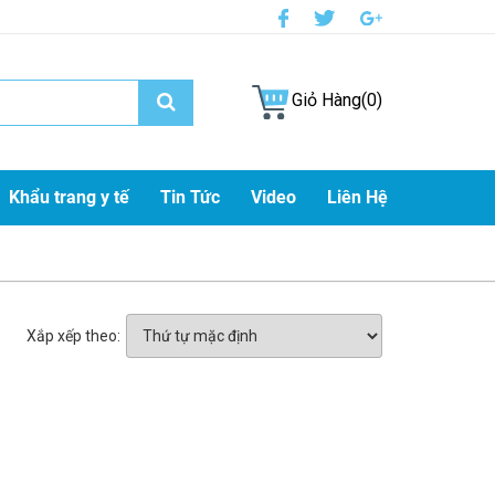
Giỏ Hàng(0)
Khẩu trang y tế
Tin Tức
Video
Liên Hệ
Xắp xếp theo: