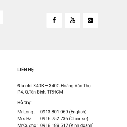
LIÊN HỆ
Địa chỉ
: 340B – 340C Hoàng Văn Thụ,
P.4, Q.Tân Bình, TP.HCM
Hỗ trợ
:
Mr.Long :
0913 801 069 (English)
Mrs.Hà :
0916 752 736 (Chinese)
Mr.Cường :
0918 188 517 (Kinh doanh)