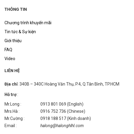
THÔNG TIN
Chương trình khuyến mãi
Tin tức & Sự kiện
Giới thiệu
FAQ
Video
LIÊN HỆ
Địa chỉ
: 340B – 340C Hoàng Văn Thụ, P.4, Q.Tân Bình, TP.HCM
Hỗ trợ
:
Mr.Long :
0913 801 069 (English)
Mrs.Hà :
0916 752 736 (Chinese)
Mr.Cường :
0918 188 517 (Kinh doanh)
Email :
halong@halonghlhl.com