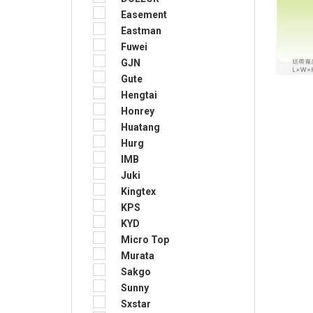
Easement
Eastman
Fuwei
GJN
Gute
Hengtai
Honrey
Huatang
Hurg
IMB
Juki
Kingtex
KPS
KYD
Micro Top
Murata
Sakgo
Sunny
Sxstar