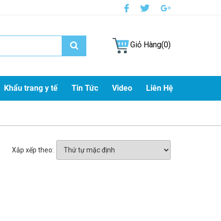
Giỏ Hàng(0)
Khẩu trang y tế
Tin Tức
Video
Liên Hệ
Xắp xếp theo: