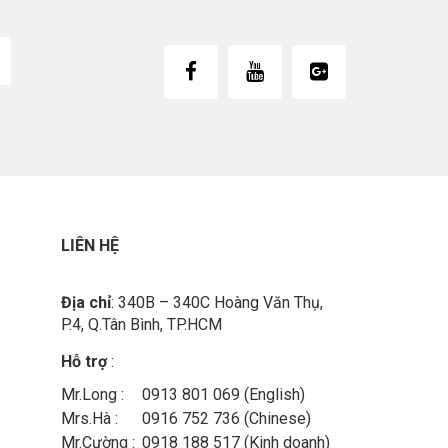
LIÊN HỆ
Địa chỉ
: 340B – 340C Hoàng Văn Thụ,
P.4, Q.Tân Bình, TP.HCM
Hỗ trợ
:
Mr.Long :
0913 801 069 (English)
Mrs.Hà :
0916 752 736 (Chinese)
Mr.Cường :
0918 188 517 (Kinh doanh)