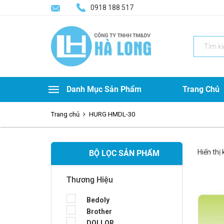
0918 188 517
Search
for:
Danh Mục Sản Phẩm
Trang Chủ
Trang chủ
HURG HMDL-30
Hiển thị
BỘ LỌC SẢN PHẨM
Thương Hiệu
Bedoly
Brother
DOLLOR