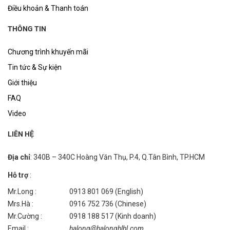
Điều khoản & Thanh toán
THÔNG TIN
Chương trình khuyến mãi
Tin tức & Sự kiện
Giới thiệu
FAQ
Video
LIÊN HỆ
Địa chỉ
: 340B – 340C Hoàng Văn Thụ, P.4, Q.Tân Bình, TP.HCM
Hỗ trợ
:
Mr.Long :
0913 801 069 (English)
Mrs.Hà :
0916 752 736 (Chinese)
Mr.Cường :
0918 188 517 (Kinh doanh)
Email :
halong@halonghlhl.com