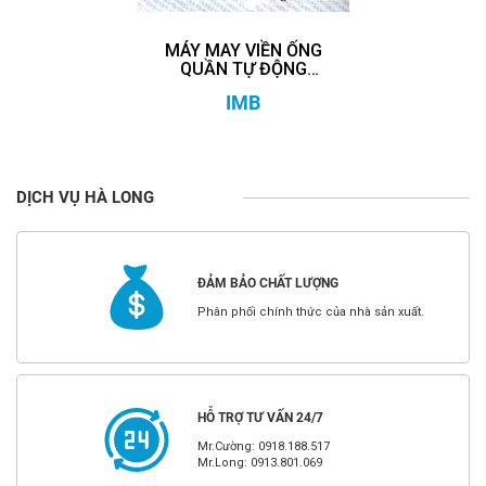
MÁY MAY VIỀN ỐNG
QUẦN TỰ ĐỘNG
MB5004E
IMB
DỊCH VỤ HÀ LONG
ĐẢM BẢO CHẤT LƯỢNG
Phân phối chính thức của nhà sản xuất.
HỖ TRỢ TƯ VẤN 24/7
Mr.Cường: 0918.188.517
Mr.Long: 0913.801.069