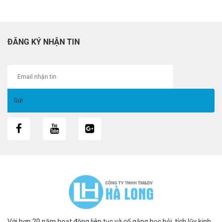
ĐĂNG KÝ NHẬN TIN
Với hơn 20 năm hoạt động liên tục và cố gắng học hỏi, tích lũy kinh