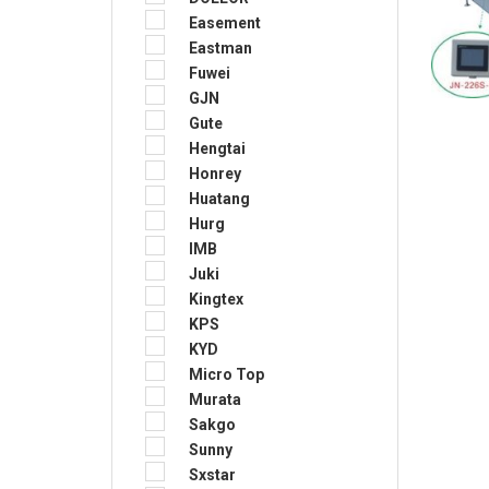
Easement
Eastman
Fuwei
GJN
Gute
Hengtai
Honrey
Huatang
Hurg
IMB
Juki
Kingtex
KPS
KYD
Micro Top
Murata
Sakgo
Sunny
Sxstar