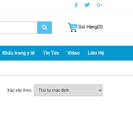
Giỏ Hàng(0)
Khẩu trang y tế
Tin Tức
Video
Liên Hệ
Xắp xếp theo: