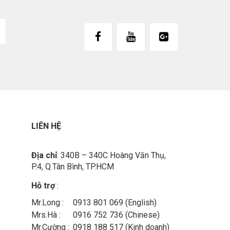
LIÊN HỆ
Địa chỉ
: 340B – 340C Hoàng Văn Thụ,
P.4, Q.Tân Bình, TP.HCM
Hỗ trợ
:
Mr.Long :
0913 801 069 (English)
Mrs.Hà :
0916 752 736 (Chinese)
Mr.Cường :
0918 188 517 (Kinh doanh)