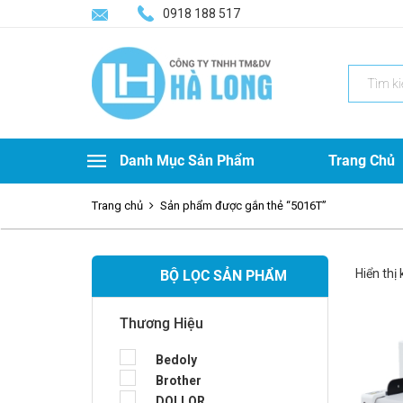
0918 188 517
Search
for:
Danh Mục Sản Phẩm
Trang Chủ
Trang chủ
Sản phẩm được gắn thẻ “5016T”
Hiển thị
BỘ LỌC SẢN PHẨM
Thương Hiệu
Bedoly
Brother
DOLLOR