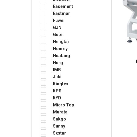
Easement
Eastman
Fuwei
GJN
Gute
Hengtai
Honrey
Huatang
Hurg
IMB
Juki
Kingtex
KPS
KYD
Micro Top
Murata
Sakgo
Sunny
Sxstar