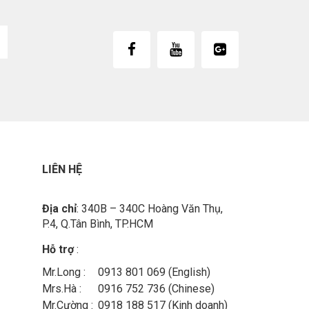
LIÊN HỆ
Địa chỉ
: 340B – 340C Hoàng Văn Thụ,
P.4, Q.Tân Bình, TP.HCM
Hỗ trợ
:
Mr.Long :
0913 801 069 (English)
Mrs.Hà :
0916 752 736 (Chinese)
Mr.Cường :
0918 188 517 (Kinh doanh)