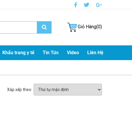
Giỏ Hàng(0)
Khẩu trang y tế
Tin Tức
Video
Liên Hệ
Xắp xếp theo: