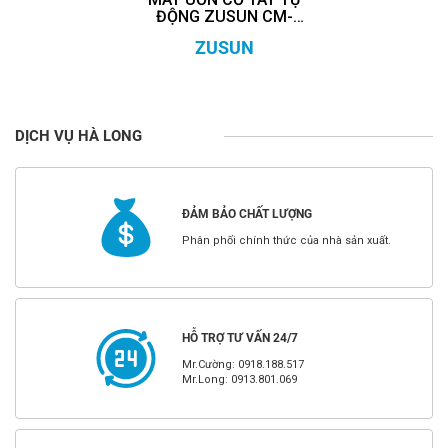
ĐỘNG ZUSUN CM-
9688XH-PF
ZUSUN
DỊCH VỤ HÀ LONG
ĐẢM BẢO CHẤT LƯỢNG
Phân phối chính thức của nhà sản xuất.
HỖ TRỢ TƯ VẤN 24/7
Mr.Cường: 0918.188.517
Mr.Long: 0913.801.069