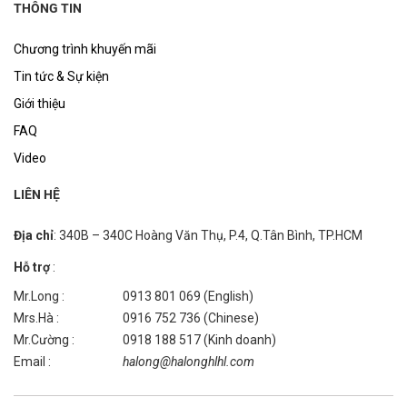
THÔNG TIN
Chương trình khuyến mãi
Tin tức & Sự kiện
Giới thiệu
FAQ
Video
LIÊN HỆ
Địa chỉ
: 340B – 340C Hoàng Văn Thụ, P.4, Q.Tân Bình, TP.HCM
Hỗ trợ
:
Mr.Long :
0913 801 069 (English)
Mrs.Hà :
0916 752 736 (Chinese)
Mr.Cường :
0918 188 517 (Kinh doanh)
Email :
halong@halonghlhl.com