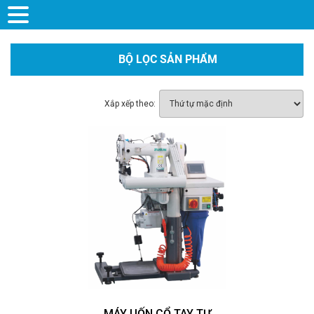
BỘ LỌC SẢN PHẨM
Xắp xếp theo:
MÁY UỐN CỔ TAY TỰ