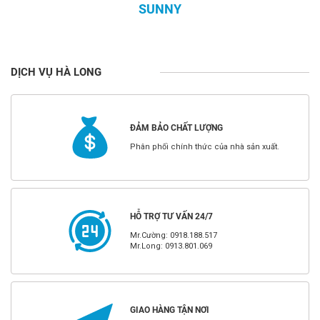
SUNNY
DỊCH VỤ HÀ LONG
ĐẢM BẢO CHẤT LƯỢNG
Phân phối chính thức của nhà sản xuất.
HỖ TRỢ TƯ VẤN 24/7
Mr.Cường: 0918.188.517
Mr.Long: 0913.801.069
GIAO HÀNG TẬN NƠI