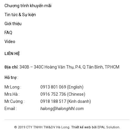
Chương trình khuyến mãi
Tin tức & Sự kiện
Giới thiệu
FAQ
Video
LIÊN HỆ
Địa chỉ
: 340B – 340C Hoàng Văn Thụ, P.4, Q.Tân Bình, TP.HCM
Hỗ trợ
:
Mr.Long :
0913 801 069 (English)
Mrs.Hà :
0916 752 736 (Chinese)
Mr.Cường :
0918 188 517 (Kinh doanh)
Email :
halong@halonghlhl.com
© 2019 CTY TNHH TM&DV Hà Long.
Thiết kế web bởi
EPAL Solution.