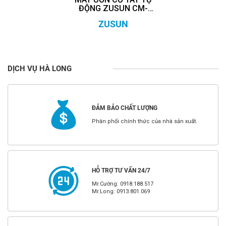
ĐỘNG ZUSUN CM-
9688XH-PF
ZUSUN
DỊCH VỤ HÀ LONG
ĐẢM BẢO CHẤT LƯỢNG
Phân phối chính thức của nhà sản xuất.
HỖ TRỢ TƯ VẤN 24/7
Mr.Cường: 0918.188.517
Mr.Long: 0913.801.069