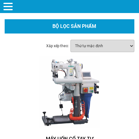
BỘ LỌC SẢN PHẨM
Xắp xếp theo:
MÁY UỐN CỔ TAY TỰ