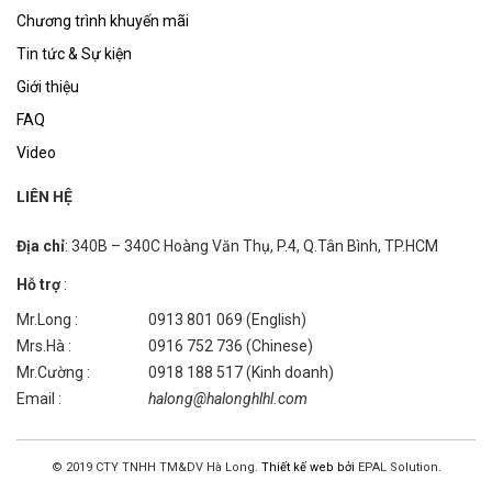
Chương trình khuyến mãi
Tin tức & Sự kiện
Giới thiệu
FAQ
Video
LIÊN HỆ
Địa chỉ
: 340B – 340C Hoàng Văn Thụ, P.4, Q.Tân Bình, TP.HCM
Hỗ trợ
:
Mr.Long :
0913 801 069 (English)
Mrs.Hà :
0916 752 736 (Chinese)
Mr.Cường :
0918 188 517 (Kinh doanh)
Email :
halong@halonghlhl.com
© 2019 CTY TNHH TM&DV Hà Long.
Thiết kế web bởi
EPAL Solution.