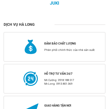
JUKI
DỊCH VỤ HÀ LONG
ĐẢM BẢO CHẤT LƯỢNG
Phân phối chính thức của nhà sản xuất.
HỖ TRỢ TƯ VẤN 24/7
Mr.Cường: 0918.188.517
Mr.Long: 0913.801.069
GIAO HÀNG TẬN NƠI