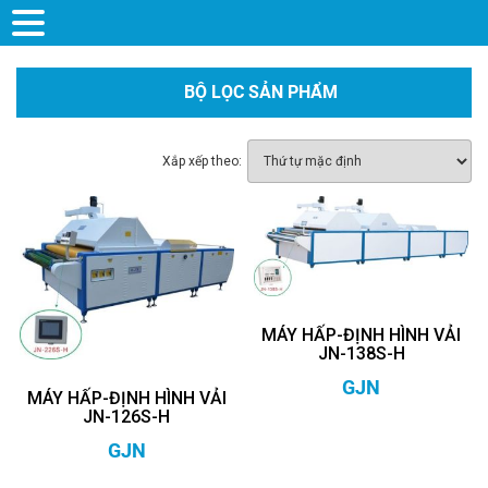
BỘ LỌC SẢN PHẨM
Xắp xếp theo:
MÁY HẤP-ĐỊNH HÌNH VẢI
JN-138S-H
GJN
MÁY HẤP-ĐỊNH HÌNH VẢI
JN-126S-H
GJN