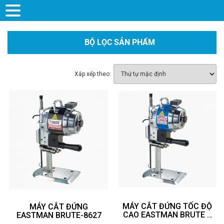
BỘ LỌC SẢN PHẨM
Xắp xếp theo:
MÁY CẮT ĐỨNG TỐC ĐỘ
MÁY CẮT ĐỨNG
CAO EASTMAN BRUTE –
EASTMAN BRUTE-8627
8629