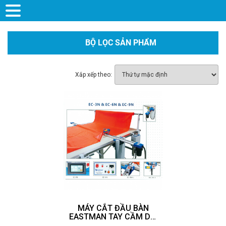
BỘ LỌC SẢN PHẨM
Xắp xếp theo:
MÁY CẮT ĐẦU BÀN
EASTMAN TAY CẦM DÀI
EC-3N-L