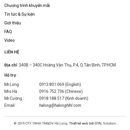
Chương trình khuyến mãi
Tin tức & Sự kiện
Giới thiệu
FAQ
Video
LIÊN HỆ
Địa chỉ
: 340B – 340C Hoàng Văn Thụ, P.4, Q.Tân Bình, TP.HCM
Hỗ trợ
:
Mr.Long :
0913 801 069 (English)
Mrs.Hà :
0916 752 736 (Chinese)
Mr.Cường :
0918 188 517 (Kinh doanh)
Email :
halong@halonghlhl.com
© 2019 CTY TNHH TM&DV Hà Long.
Thiết kế web bởi
EPAL Solution.