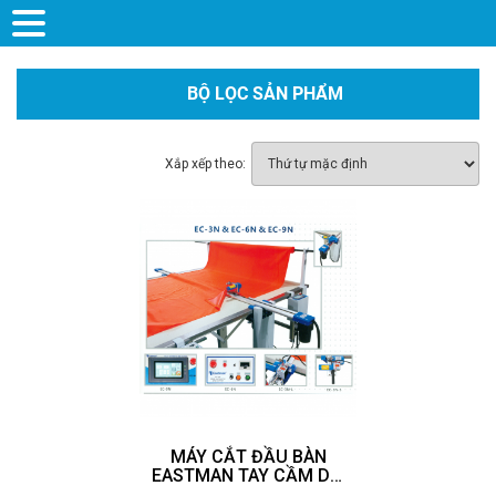
BỘ LỌC SẢN PHẨM
Xắp xếp theo:
MÁY CẮT ĐẦU BÀN
EASTMAN TAY CẦM DÀI
EC-3N-L