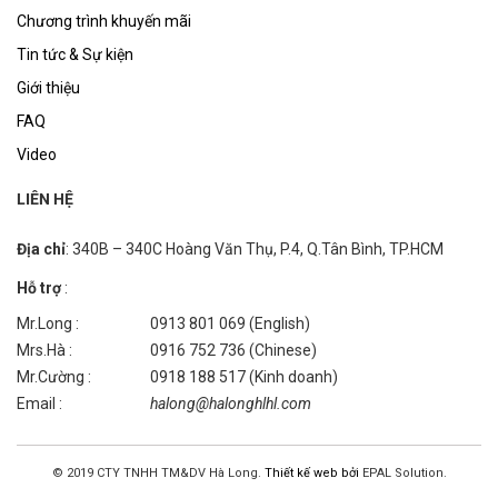
Chương trình khuyến mãi
Tin tức & Sự kiện
Giới thiệu
FAQ
Video
LIÊN HỆ
Địa chỉ
: 340B – 340C Hoàng Văn Thụ, P.4, Q.Tân Bình, TP.HCM
Hỗ trợ
:
Mr.Long :
0913 801 069 (English)
Mrs.Hà :
0916 752 736 (Chinese)
Mr.Cường :
0918 188 517 (Kinh doanh)
Email :
halong@halonghlhl.com
© 2019 CTY TNHH TM&DV Hà Long.
Thiết kế web bởi
EPAL Solution.