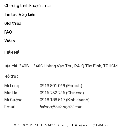
Chương trình khuyến mãi
Tin tức & Sự kiện
Giới thiệu
FAQ
Video
LIÊN HỆ
Địa chỉ
: 340B – 340C Hoàng Văn Thụ, P.4, Q.Tân Bình, TP.HCM
Hỗ trợ
:
Mr.Long :
0913 801 069 (English)
Mrs.Hà :
0916 752 736 (Chinese)
Mr.Cường :
0918 188 517 (Kinh doanh)
Email :
halong@halonghlhl.com
© 2019 CTY TNHH TM&DV Hà Long.
Thiết kế web bởi
EPAL Solution.