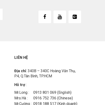
LIÊN HỆ
Địa chỉ
: 340B – 340C Hoàng Văn Thụ,
P.4, Q.Tân Bình, TP.HCM
Hỗ trợ
:
Mr.Long :
0913 801 069 (English)
Mrs.Hà :
0916 752 736 (Chinese)
Mr.Cường :
0918 188 517 (Kinh doanh)