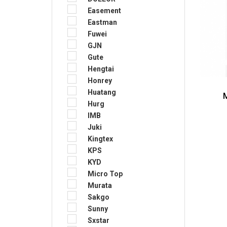
Easement
Eastman
Fuwei
GJN
Gute
Hengtai
Honrey
Huatang
Hurg
IMB
Juki
Kingtex
KPS
KYD
Micro Top
Murata
Sakgo
Sunny
Sxstar