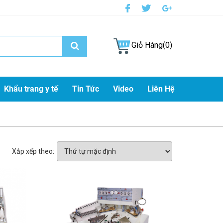
Giỏ Hàng(0)
Khẩu trang y tế
Tin Tức
Video
Liên Hệ
Xắp xếp theo: