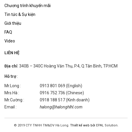
Chương trình khuyến mãi
Tin tức & Sự kiện
Giới thiệu
FAQ
Video
LIÊN HỆ
Địa chỉ
: 340B – 340C Hoàng Văn Thụ, P.4, Q.Tân Bình, TP.HCM
Hỗ trợ
:
Mr.Long :
0913 801 069 (English)
Mrs.Hà :
0916 752 736 (Chinese)
Mr.Cường :
0918 188 517 (Kinh doanh)
Email :
halong@halonghlhl.com
© 2019 CTY TNHH TM&DV Hà Long.
Thiết kế web bởi
EPAL Solution.