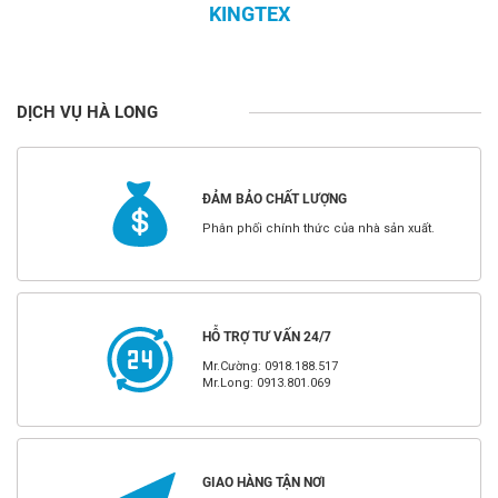
KINGTEX
DỊCH VỤ HÀ LONG
ĐẢM BẢO CHẤT LƯỢNG
Phân phối chính thức của nhà sản xuất.
HỖ TRỢ TƯ VẤN 24/7
Mr.Cường: 0918.188.517
Mr.Long: 0913.801.069
GIAO HÀNG TẬN NƠI