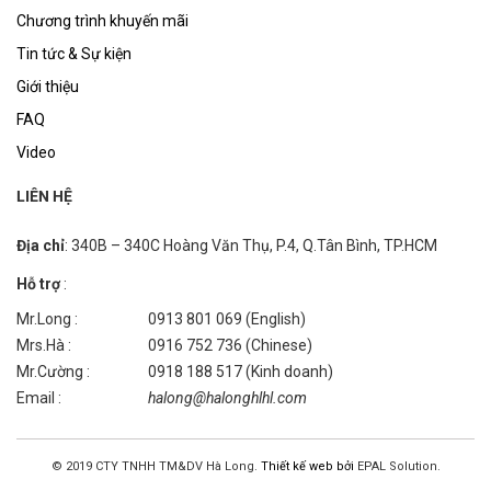
Chương trình khuyến mãi
Tin tức & Sự kiện
Giới thiệu
FAQ
Video
LIÊN HỆ
Địa chỉ
: 340B – 340C Hoàng Văn Thụ, P.4, Q.Tân Bình, TP.HCM
Hỗ trợ
:
Mr.Long :
0913 801 069 (English)
Mrs.Hà :
0916 752 736 (Chinese)
Mr.Cường :
0918 188 517 (Kinh doanh)
Email :
halong@halonghlhl.com
© 2019 CTY TNHH TM&DV Hà Long.
Thiết kế web bởi
EPAL Solution.