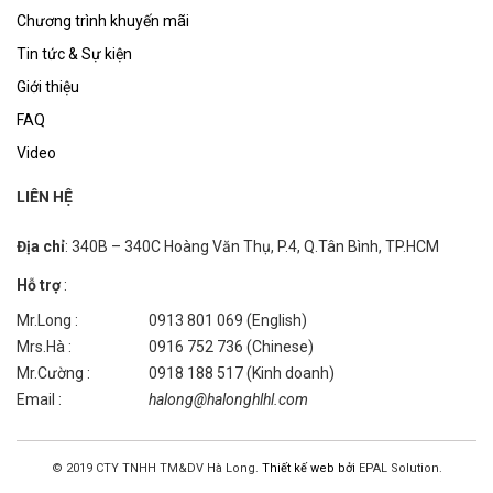
Chương trình khuyến mãi
Tin tức & Sự kiện
Giới thiệu
FAQ
Video
LIÊN HỆ
Địa chỉ
: 340B – 340C Hoàng Văn Thụ, P.4, Q.Tân Bình, TP.HCM
Hỗ trợ
:
Mr.Long :
0913 801 069 (English)
Mrs.Hà :
0916 752 736 (Chinese)
Mr.Cường :
0918 188 517 (Kinh doanh)
Email :
halong@halonghlhl.com
© 2019 CTY TNHH TM&DV Hà Long.
Thiết kế web bởi
EPAL Solution.