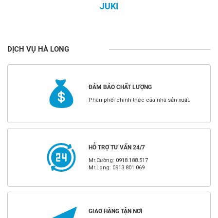
JUKI
DỊCH VỤ HÀ LONG
ĐẢM BẢO CHẤT LƯỢNG
Phân phối chính thức của nhà sản xuất.
HỖ TRỢ TƯ VẤN 24/7
Mr.Cường: 0918.188.517
Mr.Long: 0913.801.069
GIAO HÀNG TẬN NƠI