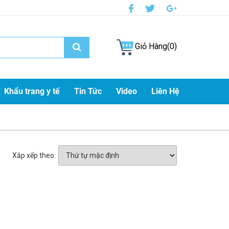
Giỏ Hàng(0)
Khẩu trang y tế
Tin Tức
Video
Liên Hệ
Xắp xếp theo: