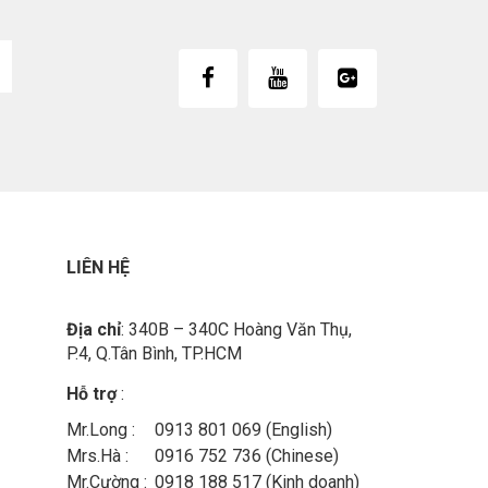
LIÊN HỆ
Địa chỉ
: 340B – 340C Hoàng Văn Thụ,
P.4, Q.Tân Bình, TP.HCM
Hỗ trợ
:
Mr.Long :
0913 801 069 (English)
Mrs.Hà :
0916 752 736 (Chinese)
Mr.Cường :
0918 188 517 (Kinh doanh)