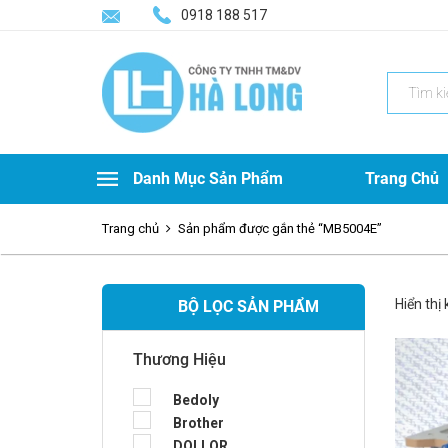
0918 188 517
Search
for:
Danh Mục Sản Phẩm
Trang Chủ
Trang chủ
Sản phẩm được gắn thẻ “MB5004E”
Hiển thị
BỘ LỌC SẢN PHẨM
Thương Hiệu
Bedoly
Brother
DOLLOR