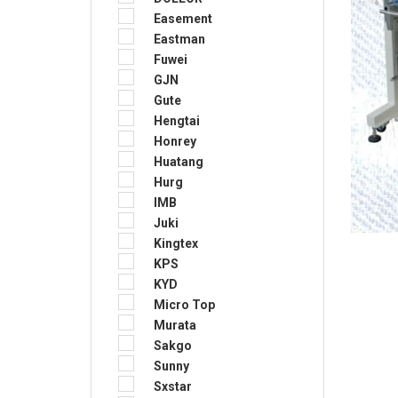
Easement
Eastman
Fuwei
GJN
Gute
Hengtai
Honrey
Huatang
Hurg
IMB
Juki
Kingtex
KPS
KYD
Micro Top
Murata
Sakgo
Sunny
Sxstar