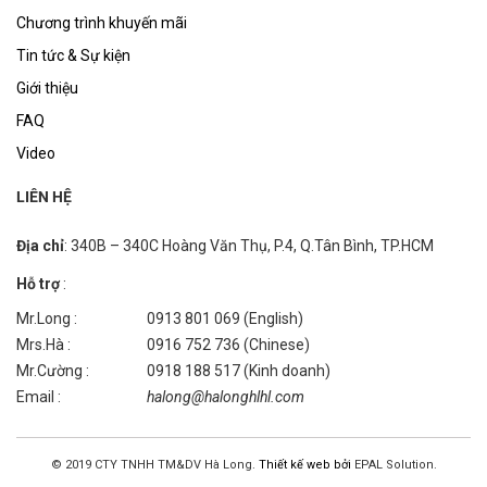
Chương trình khuyến mãi
Tin tức & Sự kiện
Giới thiệu
FAQ
Video
LIÊN HỆ
Địa chỉ
: 340B – 340C Hoàng Văn Thụ, P.4, Q.Tân Bình, TP.HCM
Hỗ trợ
:
Mr.Long :
0913 801 069 (English)
Mrs.Hà :
0916 752 736 (Chinese)
Mr.Cường :
0918 188 517 (Kinh doanh)
Email :
halong@halonghlhl.com
© 2019 CTY TNHH TM&DV Hà Long.
Thiết kế web bởi
EPAL Solution.