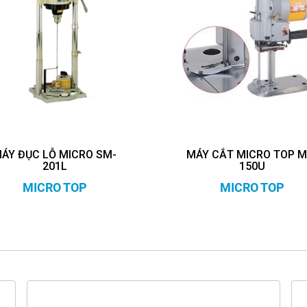
ÁY ĐỤC LỖ MICRO SM-
MÁY CẮT MICRO TOP M
201L
150U
MICRO TOP
MICRO TOP