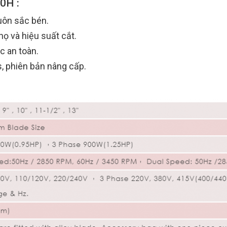
0H :
uôn sắc bén.
họ và hiệu suất cắt.
c an toàn.
, phiên bản nâng cấp.