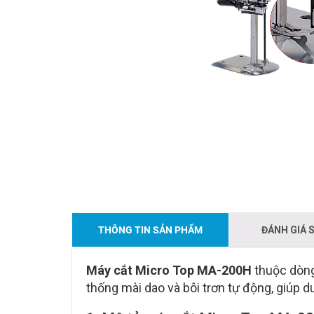
THÔNG TIN SẢN PHẨM
ĐÁNH GIÁ 
Máy cắt Micro Top MA-200H
thuộc dòng 
thống mài dao và bôi trơn tự động, giúp du