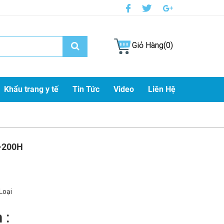
Giỏ Hàng(0)
Khẩu trang y tế
Tin Tức
Video
Liên Hệ
-200H
Loại
 :