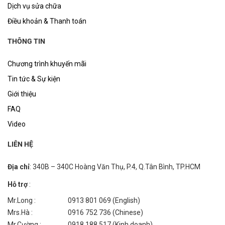
Dịch vụ sửa chữa
Điều khoản & Thanh toán
THÔNG TIN
Chương trình khuyến mãi
Tin tức & Sự kiện
Giới thiệu
FAQ
Video
LIÊN HỆ
Địa chỉ
: 340B – 340C Hoàng Văn Thụ, P.4, Q.Tân Bình, TP.HCM
Hỗ trợ
:
Mr.Long :
0913 801 069 (English)
Mrs.Hà :
0916 752 736 (Chinese)
Mr.Cường :
0918 188 517 (Kinh doanh)