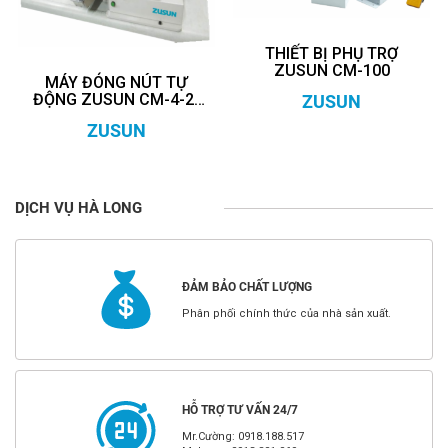
THIẾT BỊ PHỤ TRỢ
ZUSUN CM-100
MÁY ĐÓNG NÚT TỰ
ĐỘNG ZUSUN CM-4-2-
ZUSUN
SK-L
ZUSUN
DỊCH VỤ HÀ LONG
ĐẢM BẢO CHẤT LƯỢNG
Phân phối chính thức của nhà sản xuất.
HỖ TRỢ TƯ VẤN 24/7
Mr.Cường: 0918.188.517