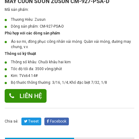
MÁY CUỐN SƯỜN ZUSUN CM-927-PSA-D
Mã sản phẩm:
Thương Hiêu: Zusun
Dòng sản phẩm:
CM-927-PSA-D
Phù hợp với các dòng sản phẩm
Áo sơ mi, đồng phục công nhân vải mỏng. Quần vải mỏng, đường may
chung, v.v.
Thông số kỹ thuật
Thông số khâu: Chuỗi khâu hai kim
Tốc độ tối đa: 3500 vòng/phút
Kim: TVx64 14#
Bộ thước thông thường: 3/16, 1/4; Khổ đặc biệt 7/32, 1/8
LIÊN HỆ
Chia sẻ:
Tweet
Facebook