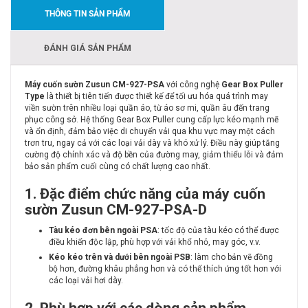
THÔNG TIN SẢN PHẨM
ĐÁNH GIÁ SẢN PHẨM
Máy cuốn sườn Zusun CM-927-PSA
với công nghệ
Gear Box Puller
Type
là thiết bị tiên tiến được thiết kế để tối ưu hóa quá trình may
viền sườn trên nhiều loại quần áo, từ áo sơ mi, quần âu đến trang
phục công sở. Hệ thống Gear Box Puller cung cấp lực kéo mạnh mẽ
và ổn định, đảm bảo việc di chuyển vải qua khu vực may một cách
trơn tru, ngay cả với các loại vải dày và khó xử lý. Điều này giúp tăng
cường độ chính xác và độ bền của đường may, giảm thiểu lỗi và đảm
bảo sản phẩm cuối cùng có chất lượng cao nhất.
1. Đặc điểm chức năng của máy cuốn
sườn Zusun CM-927-PSA-D
Tàu kéo đơn bên ngoài PSA
: tốc độ của tàu kéo có thể được
điều khiển độc lập, phù hợp với vải khổ nhỏ, may góc, v.v.
Kéo kéo trên và dưới bên ngoài PSB
: làm cho bản vẽ đồng
bộ hơn, đường khâu phẳng hơn và có thể thích ứng tốt hơn với
các loại vải hơi dày.