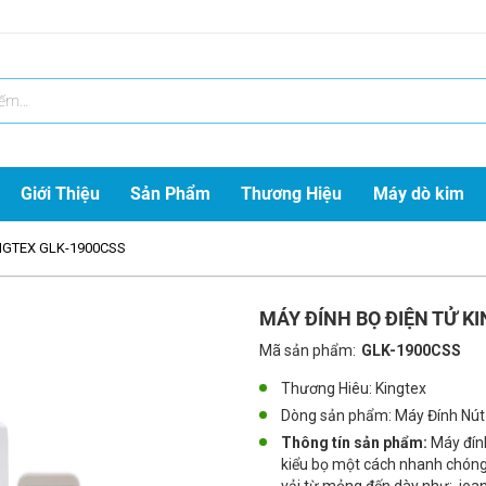
Giới Thiệu
Sản Phẩm
Thương Hiệu
Máy dò kim
INGTEX GLK-1900CSS
MÁY ĐÍNH BỌ ĐIỆN TỬ K
Mã sản phẩm:
GLK-1900CSS
Thương Hiêu: Kingtex
Dòng sản phẩm:
Máy Đính Nút
Thông tín sản phẩm:
Máy đính
kiểu bọ một cách nhanh chóng,