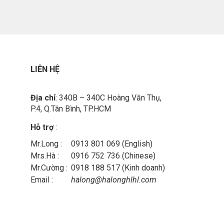
LIÊN HỆ
Địa chỉ
: 340B – 340C Hoàng Văn Thụ,
P.4, Q.Tân Bình, TP.HCM
Hỗ trợ
:
Mr.Long :
0913 801 069 (English)
Mrs.Hà :
0916 752 736 (Chinese)
Mr.Cường :
0918 188 517 (Kinh doanh)
Email :
halong@halonghlhl.com