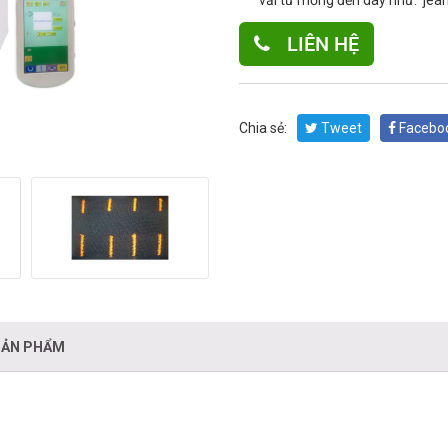
vải từ mỏng đến dày như: jean,
LIÊN HỆ
Chia sẻ:
Tweet
Facebo
SẢN PHẨM