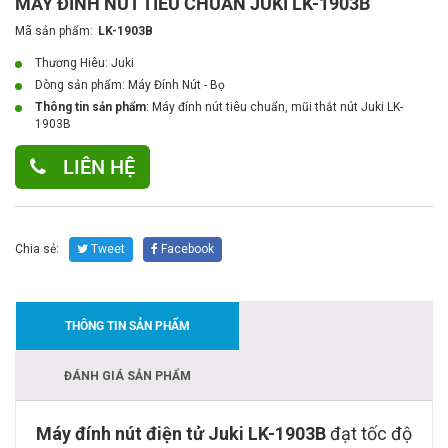
MÁY ĐÍNH NÚT TIÊU CHUẨN JUKI LK-1903B
Mã sản phẩm:
LK-1903B
Thương Hiêu: Juki
Dòng sản phẩm:
Máy Đính Nút - Bọ
Thông tin sản phẩm
: Máy đính nút tiêu chuẩn, mũi thắt nút Juki LK-
1903B
LIÊN HỆ
Chia sẻ:
Tweet
Facebook
THÔNG TIN SẢN PHẨM
ĐÁNH GIÁ SẢN PHẨM
Máy đính nút điện tử Juki LK-1903B
đạt tốc độ