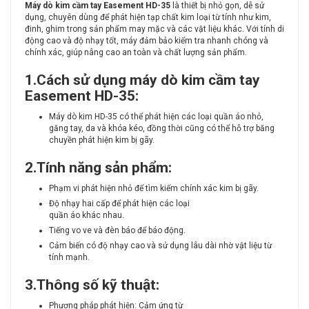
Máy dò kim cầm tay Easement HD-35
là thiết bị nhỏ gọn, dễ sử
dụng, chuyên dùng để phát hiện tạp chất kim loại từ tính như kim,
đinh, ghim trong sản phẩm may mặc và các vật liệu khác. Với tính di
động cao và độ nhạy tốt, máy đảm bảo kiểm tra nhanh chóng và
chính xác, giúp nâng cao an toàn và chất lượng sản phẩm.
1.Cách sử dụng máy dò kim cầm tay
Easement HD-35:
Máy dò kim HD-35 có thể phát hiện các loại quần áo nhỏ,
găng tay, da và khóa kéo, đồng thời cũng có thể hỗ trợ băng
chuyền phát hiện kim bị gãy.
2.Tính năng sản phẩm:
Phạm vi phát hiện nhỏ để tìm kiếm chính xác kim bị gãy.
Độ nhạy hai cấp để phát hiện các loại
quần áo khác nhau.
Tiếng vo ve và đèn báo để báo động.
Cảm biến có độ nhạy cao và sử dụng lâu dài nhờ vật liệu từ
tính mạnh.
3.Thông số kỹ thuật:
Phương pháp phát hiện: Cảm ứng từ