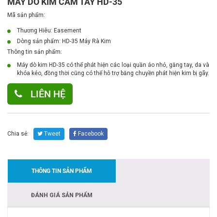
MÁY DÒ KIM CẦM TAY HD-35
Mã sản phẩm:
Thương Hiêu: Easement
Dòng sản phẩm:
HD-35 Máy Rà Kim
Thông tin sản phẩm:
Máy dò kim HD-35 có thể phát hiện các loại quần áo nhỏ, găng tay, da và
khóa kéo, đồng thời cũng có thể hỗ trợ băng chuyền phát hiện kim bị gãy.
LIÊN HỆ
Chia sẻ:
Tweet
Facebook
THÔNG TIN SẢN PHẨM
ĐÁNH GIÁ SẢN PHẨM