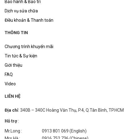
Bảo hành & Bảo trì
Dịch vụ sửa chữa
Điều khoản & Thanh toán
THÔNG TIN
Chương trình khuyến mãi
Tin tức & Sự kiện
Giới thiệu
FAQ
Video
LIÊN HỆ
Địa chỉ
: 340B – 340C Hoàng Văn Thụ, P.4, Q.Tân Bình, TP.HCM
Hỗ trợ
:
Mr.Long :
0913 801 069 (English)
Mrs.Hà :
0916 752 736 (Chinese)