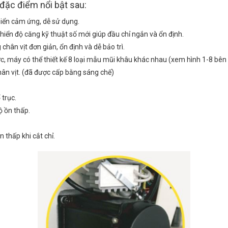
đặc điểm nổi bật sau:
hiển cảm ứng, dễ sử dụng.
khiển độ căng kỹ thuật số mới giúp đầu chỉ ngắn và ổn định.
chân vịt đơn giản, ổn định và dễ bảo trì.
, máy có thể thiết kế 8 loại mẫu mũi khâu khác nhau (xem hình 1-8 bên t
hân vịt. (đã được cấp bằng sáng chế)
 trục.
ộ ồn thấp.
 thấp khi cắt chỉ.