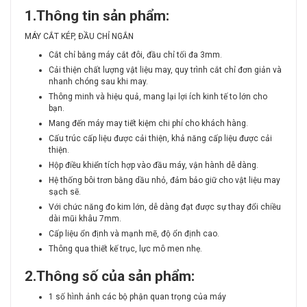
1.Thông tin sản phẩm:
MÁY CẮT KÉP, ĐẦU CHỈ NGẮN
Cắt chỉ bằng máy cắt đôi, đầu chỉ tối đa 3mm.
Cải thiện chất lượng vật liệu may, quy trình cắt chỉ đơn giản và
nhanh chóng sau khi may.
Thông minh và hiệu quả, mang lại lợi ích kinh tế to lớn cho
bạn.
Mang đến máy may tiết kiệm chi phí cho khách hàng.
Cấu trúc cấp liệu được cải thiện, khả năng cấp liệu được cải
thiện.
Hộp điều khiển tích hợp vào đầu máy, vận hành dễ dàng.
Hệ thống bôi trơn bằng dầu nhỏ, đảm bảo giữ cho vật liệu may
sạch sẽ.
Với chức năng đo kim lớn, dễ dàng đạt được sự thay đổi chiều
dài mũi khâu 7mm.
Cấp liệu ổn định và mạnh mẽ, độ ổn định cao.
Thông qua thiết kế trục, lực mô men nhẹ.
2.Thông số của sản phẩm:
1 số hình ảnh các bộ phận quan trọng của máy