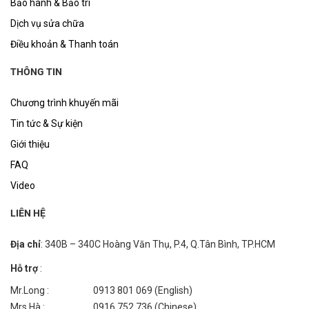
Bảo hành & Bảo trì
Dịch vụ sửa chữa
Điều khoản & Thanh toán
THÔNG TIN
Chương trình khuyến mãi
Tin tức & Sự kiện
Giới thiệu
FAQ
Video
LIÊN HỆ
Địa chỉ
: 340B – 340C Hoàng Văn Thụ, P.4, Q.Tân Bình, TP.HCM
Hỗ trợ
:
Mr.Long :
0913 801 069 (English)
Mrs.Hà :
0916 752 736 (Chinese)