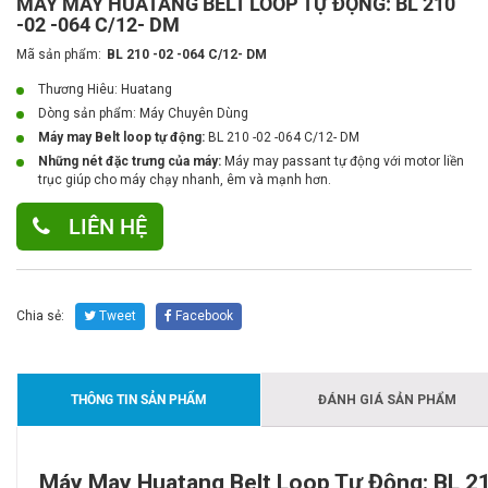
MÁY MAY HUATANG BELT LOOP TỰ ĐỘNG: BL 210
-02 -064 C/12- DM
Mã sản phẩm:
BL 210 -02 -064 C/12- DM
Thương Hiêu: Huatang
Dòng sản phẩm:
Máy Chuyên Dùng
Máy may Belt loop tự động:
BL 210 -02 -064 C/12- DM
Những nét đặc trưng của máy:
Máy may passant tự động với motor liền
trục giúp cho máy chạy nhanh, êm và mạnh hơn.
LIÊN HỆ
Chia sẻ:
Tweet
Facebook
THÔNG TIN SẢN PHẨM
ĐÁNH GIÁ SẢN PHẨM
Máy May Huatang Belt Loop Tự Động: BL 21