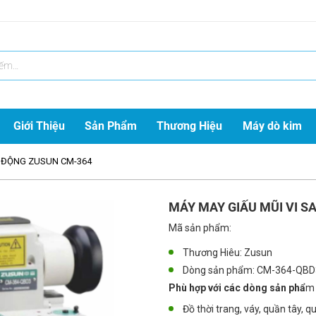
Giới Thiệu
Sản Phẩm
Thương Hiệu
Máy dò kim
TỰ ĐỘNG ZUSUN CM-364
MÁY MAY GIẤU MŨI VI S
Mã sản phẩm:
Thương Hiêu: Zusun
Dòng sản phẩm:
CM-364-QBD
Phù hợp với các dòng sản phẩ
m
Đồ thời trang, váy, quần tây, quầ