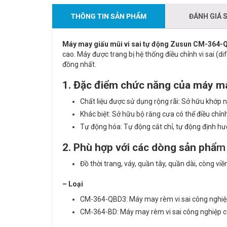
THÔNG TIN SẢN PHẨM
ĐÁNH GIÁ 
Máy may giấu mũi vi sai tự động Zusun CM-364
cao. Máy được trang bị hệ thống điều chỉnh vi sai (
đồng nhất.
1. Đặc điểm chức năng của máy m
Chất liệu được sử dụng rộng rãi: Sở hữu khớp nố
Khác biệt: Sở hữu bộ răng cưa có thể điều chỉn
Tự động hóa: Tự động cắt chỉ, tự động định hư
2. Phù hợp với các dòng sản phẩ
m
Đồ thời trang, váy, quần tây, quần dài, còng viền,
– Loại
CM-364-QBD3: Máy may rèm vi sai công nghiệp c
CM-364-BD: Máy may rèm vi sai công nghiệp c