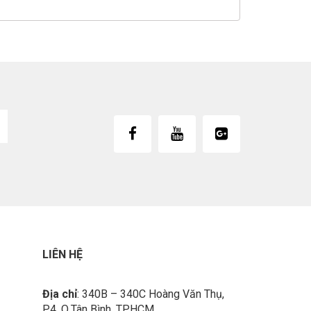
LIÊN HỆ
Địa chỉ
: 340B – 340C Hoàng Văn Thụ,
P.4, Q.Tân Bình, TP.HCM