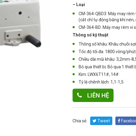
– Loại
CM-364-QBD3: Máy may rèm vi 
(cắt chỉ tự động bằng khí nén,
CM-364-BD: Máy may rèm vi sa
Thông số kỹ thuật
Thông số khâu: Khâu chuỗi sợ
Tốc độ tối đa: 1800 vòng/phút
Chiều dài mũi khâu: 3,2mm-
Bỏ qua thiết bị: Bỏ qua 1 thiết 
Kim: LWX6T11#, 14#
Tỷ lệ chênh lệch: 1,1-1,5
LIÊN HỆ
Chia sẻ:
Tweet
Facebo