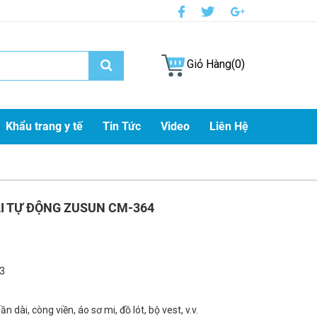
Giỏ Hàng(0)
Khẩu trang y tế
Tin Tức
Video
Liên Hệ
AI TỰ ĐỘNG ZUSUN CM-364
3
n dài, còng viền, áo sơ mi, đồ lót, bộ vest, v.v.