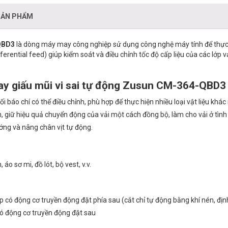
SẢN PHẨM
-QBD3
là dòng máy may công nghiệp sử dụng công nghệ máy tính để thực h
differential feed) giúp kiểm soát và điều chỉnh tốc độ cấp liệu của các 
ay giấu mũi vi sai tự động Zusun CM-364-QBD3
i báo chí có thể điều chỉnh, phù hợp để thực hiện nhiều loại vật liệu khác
h, giữ hiệu quả chuyển động của vải một cách đồng bộ, làm cho vải ở tình 
ớng và nâng chân vịt tự động.
 áo sơ mi, đồ lót, bộ vest, v.v.
ó động cơ truyền động đặt phía sau (cắt chỉ tự động bằng khí nén, định
ó động cơ truyền động đặt sau