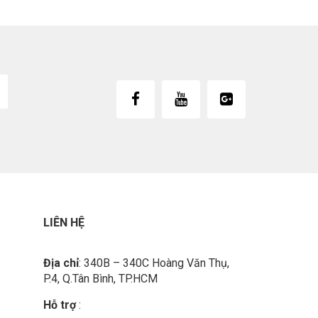
LIÊN HỆ
Địa chỉ
: 340B – 340C Hoàng Văn Thụ,
P.4, Q.Tân Bình, TP.HCM
Hỗ trợ
: