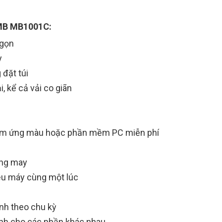
 IMB MB1001C:
 gọn
y
 đặt túi
i, kể cả vải co giãn
 cảm ứng màu hoặc phần mềm PC miễn phí
ờng may
ều máy cùng một lúc
ình theo chu kỳ
rình cho các phần khác nhau