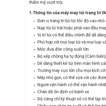
thẩm mỹ vượt trội.
1.Thông tin của máy may túi trang trí
Đơn vị trang trí bỏ túi tốc độ cao nhỏ
Nạp túi từ trái hoặc phải vào đầu ma
Vị trí túi có thể điều chỉnh để dễ dàng
Phù hợp với mọi loại túi và mọi loại vả
Móc đưa đón công suất lớn
Bộ xếp chồng hạ tự động (Cảm biến)
Dễ dàng thiết kế túi trên màn hình
Trường may cực lớn cho mọi kích cỡ
Máy nhỏ gọn, có thể vừa với các đư
Người vận hành có thể vận hành nhi
Chân đế ổn định có bánh xe
Độ căng chỉ kỹ thuật số có thể lập tr
Chiều cao chân áp suất có thể lập t