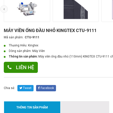
MÁY VIỀN ỐNG ĐẦU NHỎ KINGTEX CTU-9111
Mã sản phẩm:
CTU-9111
Thương Hiêu: Kingtex
Dòng sản phẩm:
Máy Viền
Thông tin sản phẩm:
Máy viền ống đầu nhỏ (110mm) KINGTEX CTU-9111 chân 
LIÊN HỆ
Chia sẻ:
Tweet
Facebook
THÔNG TIN SẢN PHẨM