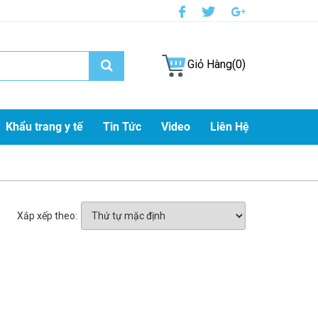
Giỏ Hàng(0)
Khẩu trang y tế
Tin Tức
Video
Liên Hệ
Xắp xếp theo: