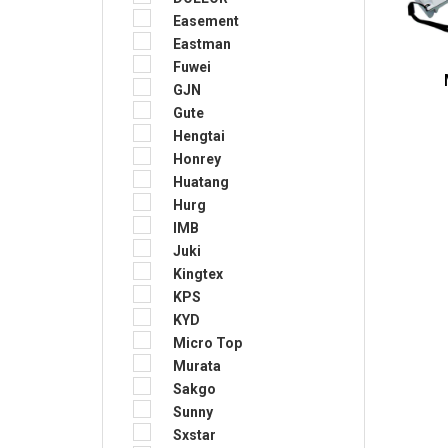
Easement
Eastman
Fuwei
GJN
Gute
Hengtai
Honrey
Huatang
Hurg
IMB
Juki
Kingtex
KPS
KYD
Micro Top
Murata
Sakgo
Sunny
Sxstar