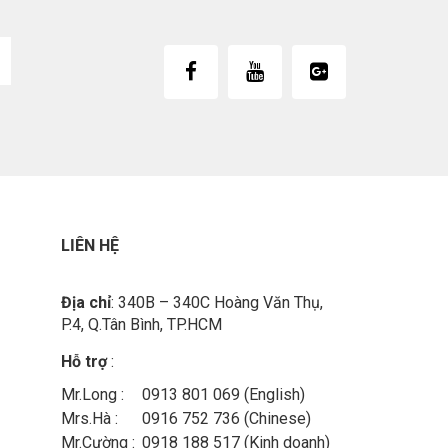
LIÊN HỆ
Địa chỉ
: 340B – 340C Hoàng Văn Thụ,
P.4, Q.Tân Bình, TP.HCM
Hỗ trợ
:
Mr.Long :
0913 801 069 (English)
Mrs.Hà :
0916 752 736 (Chinese)
Mr.Cường :
0918 188 517 (Kinh doanh)