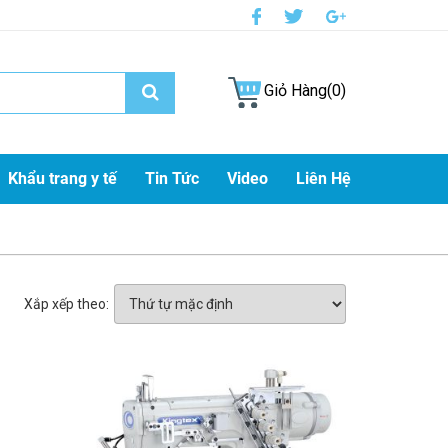
Giỏ Hàng(0)
Khẩu trang y tế
Tin Tức
Video
Liên Hệ
Xắp xếp theo: