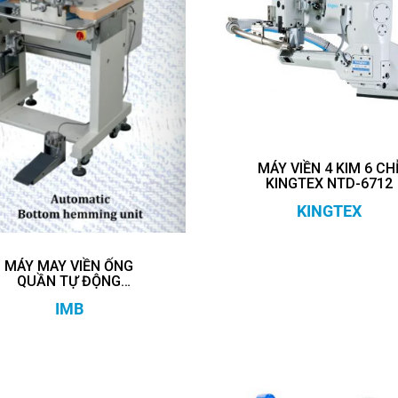
MÁY VIỀN 4 KIM 6 CH
KINGTEX NTD-6712
KINGTEX
MÁY MAY VIỀN ỐNG
QUẦN TỰ ĐỘNG
MB5004E
IMB