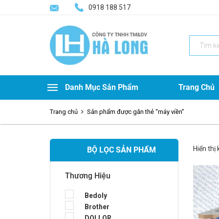
0918 188 517
Search
for:
Danh Mục Sản Phẩm
Trang Chủ
Trang chủ
Sản phẩm được gắn thẻ “máy viền”
Hiển thị
BỘ LỌC SẢN PHẨM
Thương Hiệu
Bedoly
Brother
DOLLOR