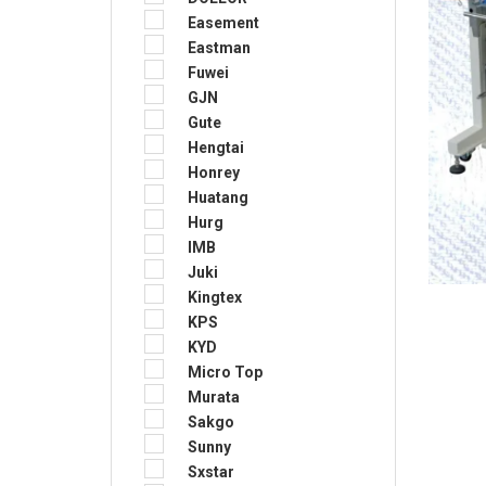
Easement
Eastman
Fuwei
GJN
Gute
Hengtai
Honrey
Huatang
Hurg
IMB
Juki
Kingtex
KPS
KYD
Micro Top
Murata
Sakgo
Sunny
Sxstar