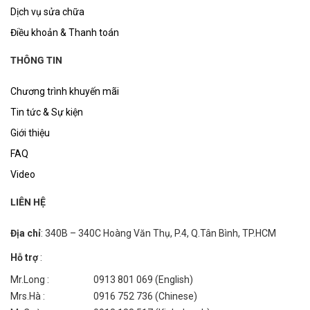
Dịch vụ sửa chữa
Điều khoản & Thanh toán
THÔNG TIN
Chương trình khuyến mãi
Tin tức & Sự kiện
Giới thiệu
FAQ
Video
LIÊN HỆ
Địa chỉ
: 340B – 340C Hoàng Văn Thụ, P.4, Q.Tân Bình, TP.HCM
Hỗ trợ
:
Mr.Long :
0913 801 069 (English)
Mrs.Hà :
0916 752 736 (Chinese)