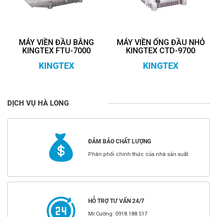
MÁY VIỀN ĐẦU BẰNG
MÁY VIỀN ỐNG ĐẦU NHỎ
KINGTEX FTU-7000
KINGTEX CTD-9700
KINGTEX
KINGTEX
DỊCH VỤ HÀ LONG
ĐẢM BẢO CHẤT LƯỢNG
Phân phối chính thức của nhà sản xuất.
HỖ TRỢ TƯ VẤN 24/7
Mr.Cường: 0918.188.517