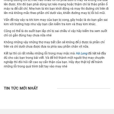
lên được. Khi đó bạn phải dùng lực kéo mạng hoặc thậm chí là thảo phần ổ
máy ra để cắt chỉ. Nhẹ hơn là khi bạn khởi động và may thi đường chỉ trên đi
lên mà không mắc theo phần chỉ dưới vào, khiến đường may bị lỗi bỏ mũi.
Vấn đề này xảy ra khi kim may của bạn bị cong, gãy hoặc là do bạn gắn sai
kim với trường hợp như vậy bạn cần kiểm tra kim và thay kim khác.
Cũng có thể là do suốt bạn lắp chỉ bị sai chiều vì vậy hãy kiểm tra xem suốt
chỉ có gắn đúng hay chưa nữa nhé
Không những vậy những thợ may bất cần sẽ không để ý được là phần chỉ
trên và chỉ dưới chưa được đưa ra phía sau phần chân vịt nữa.
Kết lại thì có rất nhiều những lỗi trong may mặc mà
Hà Long
đã liệt kê đầy
đủ cho các bạn trong bài viết. Và để trở thành một người thợ may chuyên
nghiệp thì đòi hỏi rất cao sự cẩn thận của bạn. Hãy đọc thật kỹ để tránh
những lỗi trong quá trình bắt tay vào may nhé
TIN TỨC MỚI NHẤT