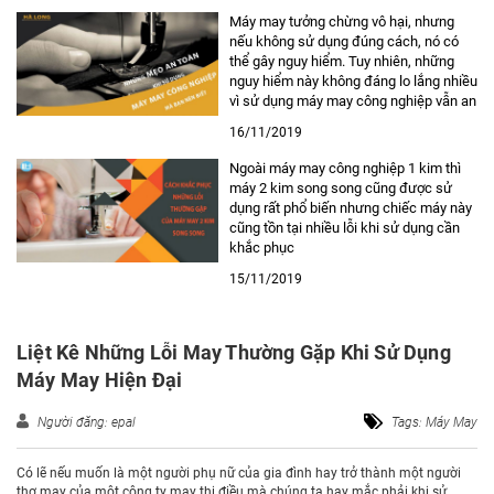
Máy may tưởng chừng vô hại, nhưng
nếu không sử dụng đúng cách, nó có
thể gây nguy hiểm. Tuy nhiên, những
nguy hiểm này không đáng lo lắng nhiều
vì sử dụng máy may công nghiệp vẫn an
toàn hơn nhiều so với nhảy dù, đấu bò
16/11/2019
hay lái xe. Với máy may công nghiệp […]
Ngoài máy may công nghiệp 1 kim thì
máy 2 kim song song cũng được sử
dụng rất phổ biến nhưng chiếc máy này
cũng tồn tại nhiều lỗi khi sử dụng cần
khắc phục
15/11/2019
Liệt Kê Những Lỗi May Thường Gặp Khi Sử Dụng
Máy May Hiện Đại
Người đăng: epal
Tags:
Máy May
Có lẽ nếu muốn là một người phụ nữ của gia đình hay trở thành một người
thợ may của một công ty may thi điều mà chúng ta hay mắc phải khi sử