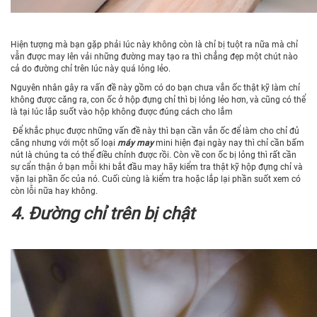
Hiện tượng mà bạn gặp phải lúc này không còn là chỉ bị tuột ra nữa mà chỉ
vẫn được may lên vải những đường may tạo ra thì chẳng đẹp một chút nào
cả do đường chỉ trên lúc này quá lỏng lẻo.
Nguyên nhân gây ra vấn đề này gồm có do bạn chưa vắn ốc thật kỹ làm chỉ
không được căng ra, con ốc ở hộp đựng chỉ thì bị lỏng lẻo hơn, và cũng có thể
là tại lúc lắp suốt vào hộp không được đúng cách cho lắm
Để khắc phục được những vấn đề này thì bạn cần vắn ốc để làm cho chỉ đủ
căng nhưng với một số loại
máy may
mini hiện đại ngày nay thì chỉ cần bấm
nút là chúng ta có thể điều chỉnh được rồi. Còn về con ốc bị lỏng thì rất cần
sự cẩn thận ở bạn mỗi khi bắt đầu may hãy kiểm tra thật kỹ hộp đựng chỉ và
vặn lại phần ốc của nó. Cuối cùng là kiểm tra hoặc lắp lại phần suốt xem có
còn lỗi nữa hay không.
4. Đường chỉ trên bị chật