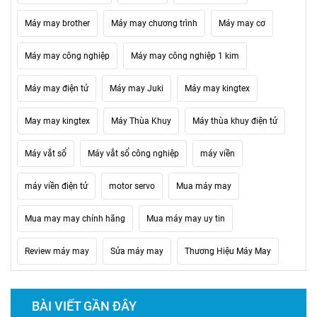
Máy may brother
Máy may chương trình
Máy may cơ
Máy may công nghiệp
Máy may công nghiệp 1 kim
Máy may điện tử
Máy may Juki
Máy may kingtex
May may kingtex
Máy Thùa Khuy
Máy thùa khuy điện tử
Máy vắt sổ
Máy vắt sổ công nghiệp
máy viền
máy viền điện tử
motor servo
Mua máy may
Mua may may chính hãng
Mua máy may uy tin
Review máy may
Sửa máy may
Thương Hiệu Máy May
BÀI VIẾT GẦN ĐÂY