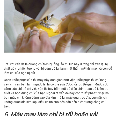
Trái với vấn đề là đường chỉ trên bị lỏng lẻo thì lúc này đường chỉ trên lại bị
chật gây ra hiện tượng vải bị dúm dó lại làm mất thẩm mỹ khi may và còn dễ
làm chỉ của bạn bị đứt
Cách khắc phục của lỗi may này đơn giản như việc khắc phục lỗi chỉ lỏng
vậy. chỉ cần bạn làm ngược lại là có thể sửa được lỗi rồi. Để giảm được sức
căng của chỉ thì chỉ việc vặn ốc hay bấm nút để điều chỉnh, sau đó kiểm tra
suốt và hộp đựng chỉ của bạn.Ngoài ra vấn đề này còn xuất phát từ việc khi
bạn mắc chỉ không đúng vào đĩa kim mà lại mắc qua trục đĩa. Lúc nãy chỉ
không được đĩa kim loại điều chỉnh cho nên dẫn đến hiện tượng căng chỉ
trên.
5. Máy may làm chỉ bị rối hoặc vải