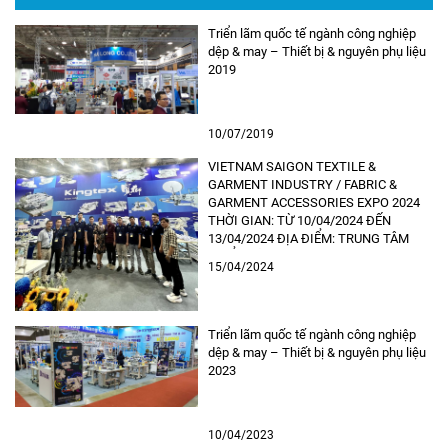
Triển lãm quốc tế ngành công nghiệp
dệp & may – Thiết bị & nguyên phụ liệu
2019
10/07/2019
VIETNAM SAIGON TEXTILE &
GARMENT INDUSTRY / FABRIC &
GARMENT ACCESSORIES EXPO 2024
THỜI GIAN: TỪ 10/04/2024 ĐẾN
13/04/2024 ĐỊA ĐIỂM: TRUNG TÂM
TRIỂN LÃM SÀI GÒN SECC , 799
15/04/2024
NGUYỄN VĂN LINH, P. TÂN PHÚ, QUẬN
7 TPHCM – Các dòng máy may đến từ
thương hiệu Kingtex luôn thu hút được
các vị […]
Triển lãm quốc tế ngành công nghiệp
dệp & may – Thiết bị & nguyên phụ liệu
2023
10/04/2023