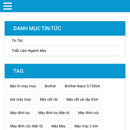
DANH MỤC TIN TỨC
Tin Tức
Triển Lãm Ngành May
TAG:
Bảo trì may may
Brother
Brother Nexio S-7300A
Giá máy may
Máy cắt vải
Máy cắt vải lập trình
Máy đính bọ
Máy đính bọ điện tử
Máy đính cúc
Máy đính cúc điện tử
Máy May
Máy may 2 kim