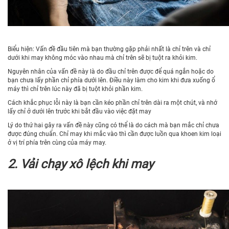
Biểu hiện: Vấn đề đầu tiên mà bạn thường gặp phải nhất là chỉ trên và chỉ
dưới khi may không móc vào nhau mà chỉ trên sẽ bị tuột ra khỏi kim.
Nguyên nhân của vấn đề này là do đầu chỉ trên được để quá ngắn hoặc do
bạn chưa lấy phần chỉ phía dưới lên. Điều này làm cho kim khi đưa xuống ổ
máy thì chỉ trên lúc này đã bị tuột khỏi phần kim.
Cách khắc phục lỗi này là bạn cần kéo phần chỉ trên dài ra một chút, và nhớ
lấy chỉ ở dưới lên trước khi bắt đầu vào việc đặt may
Lý do thứ hai gây ra vấn đề này cũng có thể là do cách mà bạn mắc chỉ chưa
được đúng chuẩn. Chỉ may khi mắc vào thì cần được luồn qua khoen kim loại
ở vị trí phía trên cùng của máy may.
2. Vải chạy xô lệch khi may