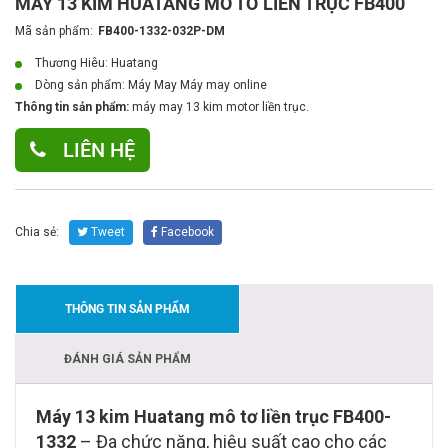
MÁY 13 KIM HUATANG MÔ TƠ LIỀN TRỤC FB400
Mã sản phẩm:
FB400-1332-032P-DM
Thương Hiêu: Huatang
Dòng sản phẩm:
Máy May Máy may online
Thông tin sản phẩm:
máy may 13 kim motor liền trục.
LIÊN HỆ
Chia sẻ:
Tweet
Facebook
THÔNG TIN SẢN PHẨM
ĐÁNH GIÁ SẢN PHẨM
Máy 13 kim Huatang mô tơ liền trục FB400-
1332
– Đa chức năng, hiệu suất cao cho các