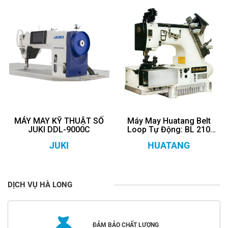
MÁY MAY KỸ THUẬT SỐ
Máy May Huatang Belt
JUKI DDL-9000C
Loop Tự Động: BL 210
-02 -064 C/12- DM
JUKI
HUATANG
DỊCH VỤ HÀ LONG
ĐẢM BẢO CHẤT LƯỢNG