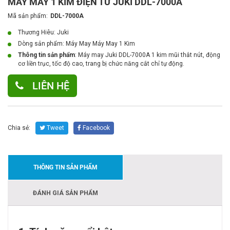
MÁY MAY 1 KIM ĐIỆN TỬ JUKI DDL-7000A
Mã sản phẩm:
DDL-7000A
Thương Hiêu: Juki
Dòng sản phẩm:
Máy May Máy May 1 Kim
Thông tin sản phẩm
: Máy may Juki DDL-7000A 1 kim mũi thắt nút, động
cơ liền trục, tốc độ cao, trang bị chức năng cắt chỉ tự động.
LIÊN HỆ
Chia sẻ:
Tweet
Facebook
THÔNG TIN SẢN PHẨM
ĐÁNH GIÁ SẢN PHẨM