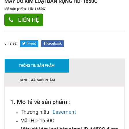
MÁY DÒ KIM LOẠI BẢN RỘNG HD-1650C
Mã sản phẩm:
HD-1650C
LIÊN HỆ
Chia sẻ:
Tweet
Facebook
THÔNG TIN SẢN PHẨM
ĐÁNH GIÁ SẢN PHẨM
1. Mô tả về sản phẩm :
Thương hiệu :
Easement
Mã : HD-1650C