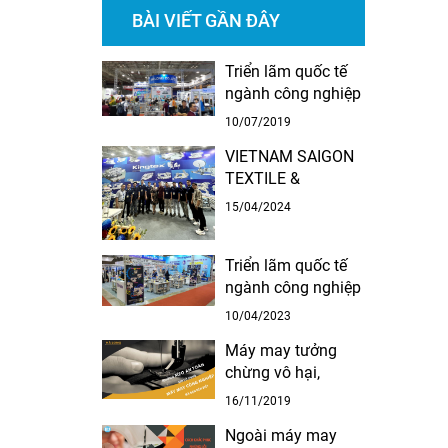
BÀI VIẾT GẦN ĐÂY
Triển lãm quốc tế
ngành công nghiệp
dệp & may – Thiết
10/07/2019
bị & nguyên phụ
VIETNAM SAIGON
liệu 2019
TEXTILE &
GARMENT
15/04/2024
INDUSTRY /
FABRIC &
Triển lãm quốc tế
GARMENT
ngành công nghiệp
ACCESSORIES
dệp & may – Thiết
EXPO 2024 THỜI
10/04/2023
bị & nguyên phụ
GIAN: TỪ
Máy may tưởng
liệu 2023
10/04/2024 ĐẾN
chừng vô hại,
13/04/2024 ĐỊA
nhưng nếu không
ĐIỂM: TRUNG TÂM
16/11/2019
sử dụng đúng
TRIỂN LÃM SÀI
Ngoài máy may
cách, nó có thể gây
GÒN SECC , 799