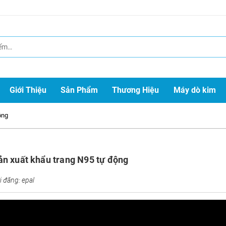
Giới Thiệu
Sản Phẩm
Thương Hiệu
Máy dò kim
ộng
n xuất khẩu trang N95 tự động
 đăng: epal