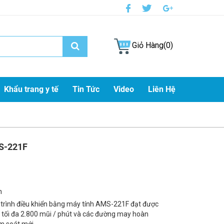
Giỏ Hàng(0)
Khẩu trang y tế
Tin Tức
Video
Liên Hệ
S-221F
h
 trình điều khiển bằng máy tính AMS-221F đạt được
 tối đa 2.800 mũi / phút và các đường may hoàn