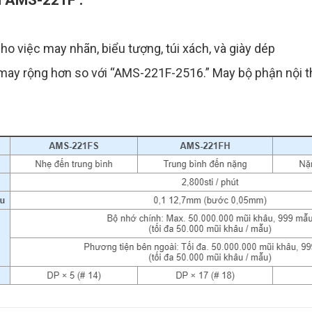
ki AMS-221F :
o việc may nhãn, biểu tượng, túi xách, và giày dép
ay rộng hơn so với “AMS-221F-2516.” May bộ phận nội thất