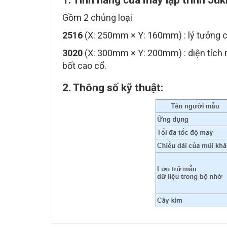
1. Tính năng của máy lập trình Ju
Gồm 2 chủng loại
2516
(X: 250mm × Y: 160mm) : lý tưởng ch
3020
(X: 300mm × Y: 200mm) : diện tích m
bốt cao cổ.
2. Thông số kỹ thuật: