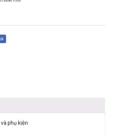
ểm soát mới.
ok
 và phụ kiện