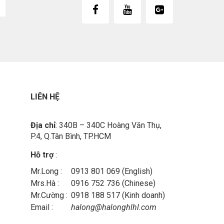
LIÊN HỆ
Địa chỉ
: 340B – 340C Hoàng Văn Thụ,
P.4, Q.Tân Bình, TP.HCM
Hỗ trợ
:
Mr.Long :
0913 801 069 (English)
Mrs.Hà :
0916 752 736 (Chinese)
Mr.Cường :
0918 188 517 (Kinh doanh)
Email :
halong@halonghlhl.com